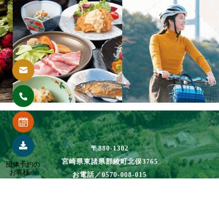
〒880-1302
宮崎県東諸県郡綾町北俣3765
団体予約の
お客様へ
お電話／0570-008-015
FAX／0985-77-0932