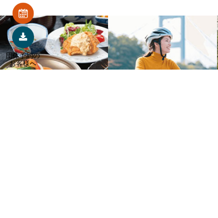
団体予約の
お客様へ
〒880-1302
宮崎県東諸県郡綾町北俣3765
お電話／0570-008-015
FAX／0985-77-0932